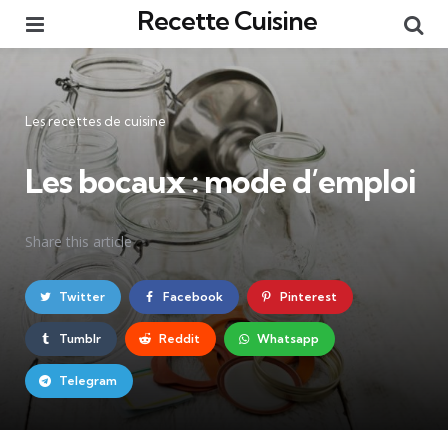
Recette Cuisine
Menu
Re
Catégories
Les recettes de cuisine
Les bocaux : mode d’emploi
Share
this article
Twitter
Facebook
Pinterest
Tumblr
Reddit
Whatsapp
Telegram