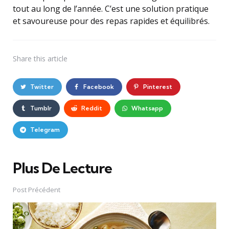
tout au long de l’année. C’est une solution pratique
et savoureuse pour des repas rapides et équilibrés.
Share
this article
Twitter
Facebook
Pinterest
Tumblr
Reddit
Whatsapp
Telegram
Plus De Lecture
Post
navigation
Post Précédent