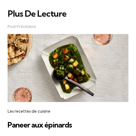
Plus De Lecture
Post
navigation
Post Précédent
Les recettes de cuisine
Paneer aux épinards