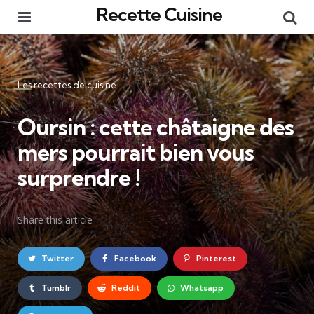
Recette Cuisine
Menu
Re
Catégories
Les recettes de cuisine
Oursin : cette châtaigne des
mers pourrait bien vous
surprendre !
Share
this article
Twitter
Facebook
Pinterest
Tumblr
Reddit
Whatsapp