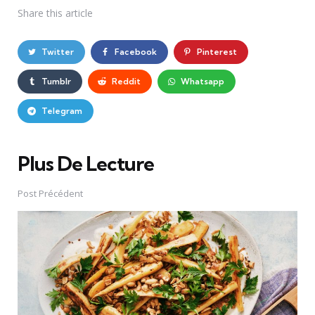
Share
this article
Twitter
Facebook
Pinterest
Tumblr
Reddit
Whatsapp
Telegram
Plus De Lecture
Post
navigation
Post Précédent