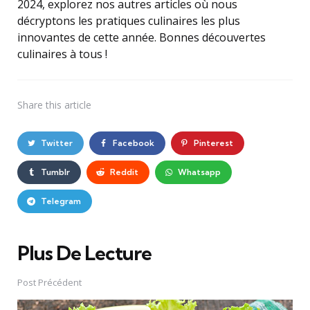
2024, explorez nos autres articles où nous
décryptons les pratiques culinaires les plus
innovantes de cette année. Bonnes découvertes
culinaires à tous !
Share
this article
Twitter
Facebook
Pinterest
Tumblr
Reddit
Whatsapp
Telegram
Plus De Lecture
Post
navigation
Post Précédent