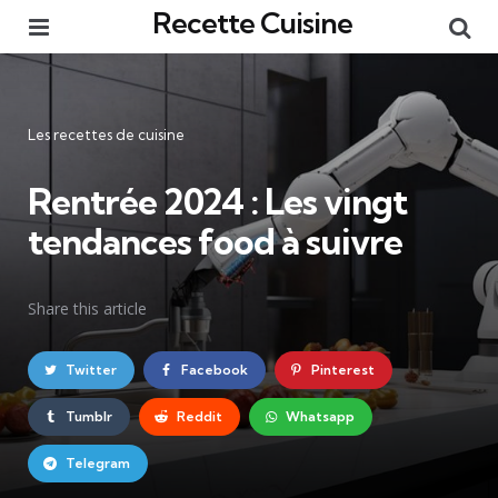
Recette Cuisine
Menu
Re
Catégories
Les recettes de cuisine
Rentrée 2024 : Les vingt
tendances food à suivre
Share
this article
Twitter
Facebook
Pinterest
Tumblr
Reddit
Whatsapp
Telegram