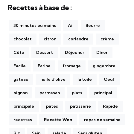
Recettes à base de :
30 minutes ou moins
Ail
Beurre
chocolat
citron
coriandre
crème
Côté
Dessert
Déjeuner
Dîner
Facile
Farine
fromage
gingembre
gâteau
huile d'olive
la toile
Oeuf
oignon
parmesan
plats
principal
principale
pâtes
pâtisserie
Rapide
recettes
Recette Web
repas de semaine
Riz
Sain
salade
Sans gluten