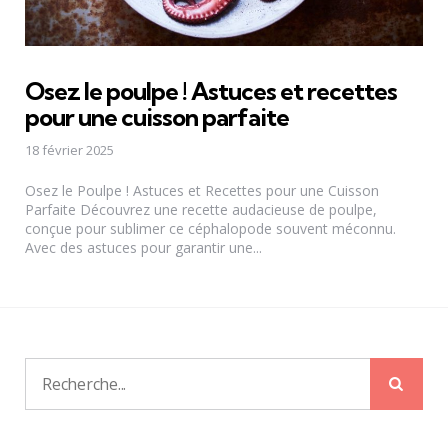
Osez le poulpe ! Astuces et recettes
pour une cuisson parfaite
18 février 2025
Osez le Poulpe ! Astuces et Recettes pour une Cuisson
Parfaite Découvrez une recette audacieuse de poulpe,
conçue pour sublimer ce céphalopode souvent méconnu.
Avec des astuces pour garantir une...
Rech
Recherche
pour: