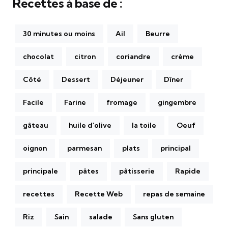
Recettes à base de :
30 minutes ou moins
Ail
Beurre
chocolat
citron
coriandre
crème
Côté
Dessert
Déjeuner
Dîner
Facile
Farine
fromage
gingembre
gâteau
huile d'olive
la toile
Oeuf
oignon
parmesan
plats
principal
principale
pâtes
pâtisserie
Rapide
recettes
Recette Web
repas de semaine
Riz
Sain
salade
Sans gluten