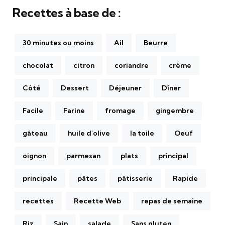
Recettes à base de :
30 minutes ou moins
Ail
Beurre
chocolat
citron
coriandre
crème
Côté
Dessert
Déjeuner
Dîner
Facile
Farine
fromage
gingembre
gâteau
huile d'olive
la toile
Oeuf
oignon
parmesan
plats
principal
principale
pâtes
pâtisserie
Rapide
recettes
Recette Web
repas de semaine
Riz
Sain
salade
Sans gluten