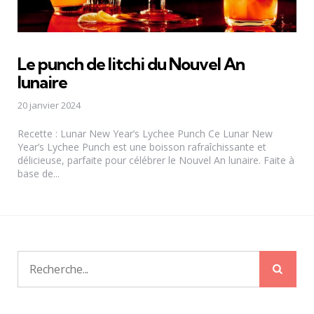
Le punch de litchi du Nouvel An
lunaire
20 janvier 2024
Recette : Lunar New Year’s Lychee Punch Ce Lunar New
Year’s Lychee Punch est une boisson rafraîchissante et
délicieuse, parfaite pour célébrer le Nouvel An lunaire. Faite à
base de...
Rech
Recherche
pour: