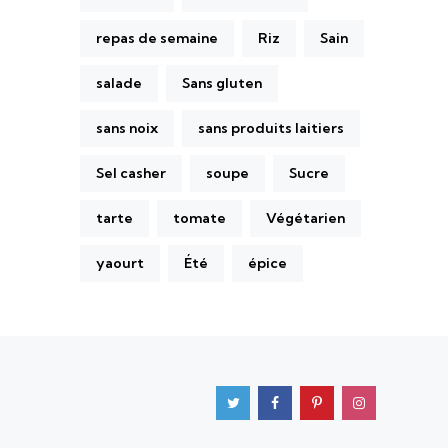
repas de semaine
Riz
Sain
salade
Sans gluten
sans noix
sans produits laitiers
Sel casher
soupe
Sucre
tarte
tomate
Végétarien
yaourt
Été
épice