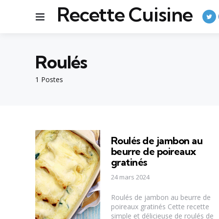
Recette Cuisine
Menu
Roulés
1 Postes
Roulés de jambon au
beurre de poireaux
gratinés
24 mars 2024
Roulés de jambon au beurre de
poireaux gratinés Cette recette
simple et délicieuse de roulés de