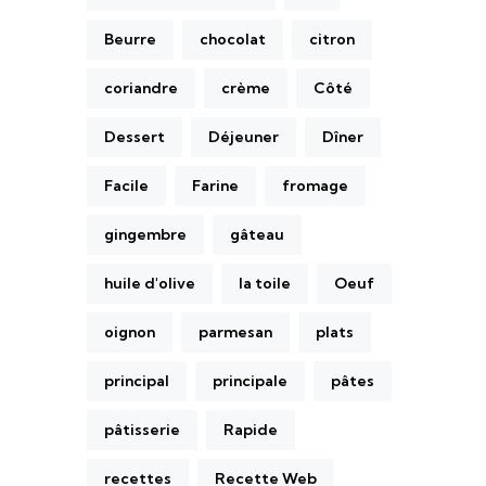
Beurre
chocolat
citron
coriandre
crème
Côté
Dessert
Déjeuner
Dîner
Facile
Farine
fromage
gingembre
gâteau
huile d'olive
la toile
Oeuf
oignon
parmesan
plats
principal
principale
pâtes
pâtisserie
Rapide
recettes
Recette Web