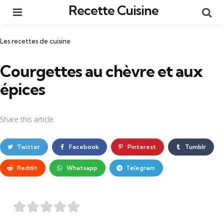
Recette Cuisine
Menu
Re
Catégories
Les recettes de cuisine
Courgettes au chèvre et aux
épices
Share
this article
Twitter
Facebook
Pinterest
Tumblr
Reddit
Whatsapp
Telegram