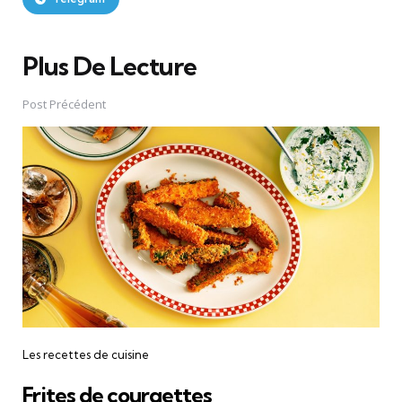
Plus De Lecture
Post
navigation
Post Précédent
Les recettes de cuisine
Frites de courgettes