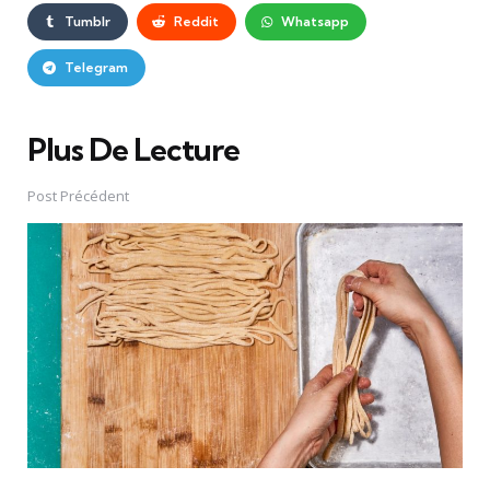
Tumblr
Reddit
Whatsapp
Telegram
Plus De Lecture
Post
navigation
Post Précédent