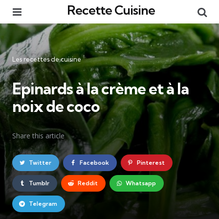
Recette Cuisine
Menu
Re
Catégories
Les recettes de cuisine
Epinards à la crème et à la
noix de coco
Share
this article
Twitter
Facebook
Pinterest
Tumblr
Reddit
Whatsapp
Telegram