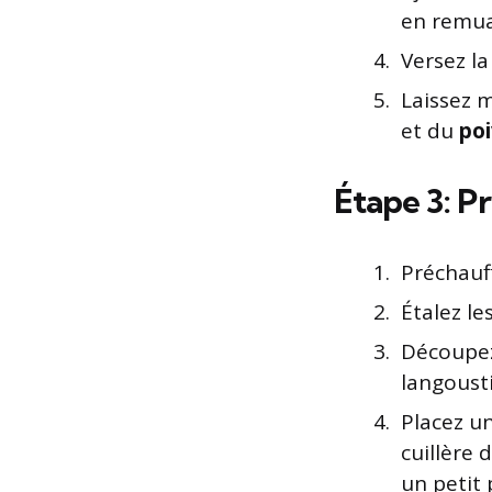
en remu
Versez l
Laissez m
et du
poi
Étape 3: Pr
Préchauff
Étalez le
Découpez
langoust
Placez u
cuillère 
un petit