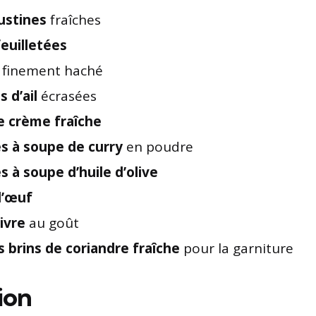
ustines
fraîches
feuilletées
finement haché
 d’ail
écrasées
e crème fraîche
es à soupe de curry
en poudre
es à soupe d’huile d’olive
d’œuf
ivre
au goût
 brins de coriandre fraîche
pour la garniture
ion