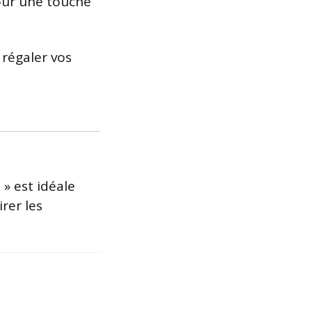
our une touche
 régaler vos
 » est idéale
rer les