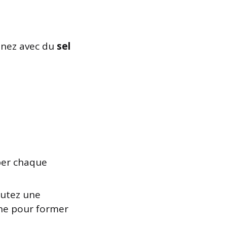
onnez avec du
sel
per chaque
outez une
tine pour former