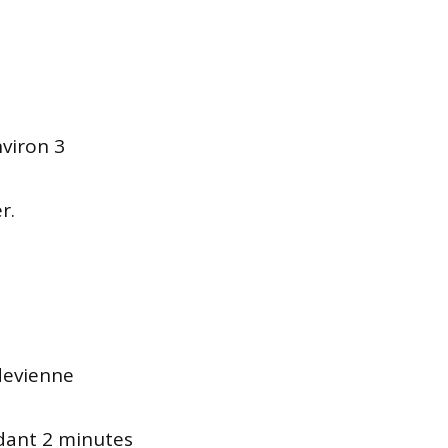
viron 3
r.
 devienne
ndant 2 minutes