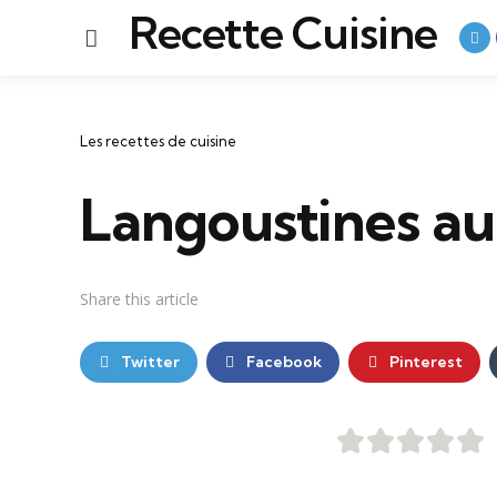
Recette Cuisine
Menu
Catégories
Les recettes de cuisine
Langoustines au 
Share
this article
Twitter
Facebook
Pinterest