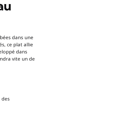
au
obées dans une
s, ce plat allie
veloppé dans
endra vite un de
n des