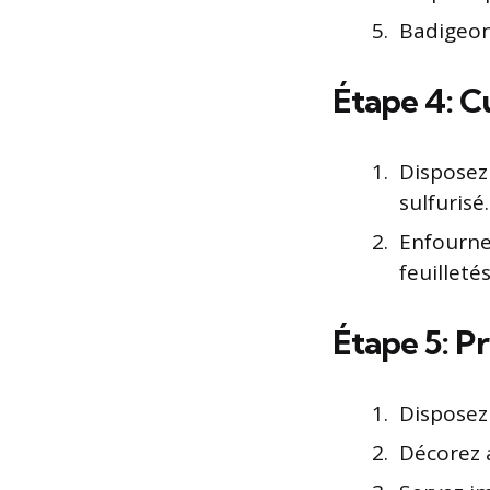
Badigeonn
Étape 4: C
Disposez 
sulfurisé.
Enfourne
feuilleté
Étape 5: P
Disposez 
Décorez 