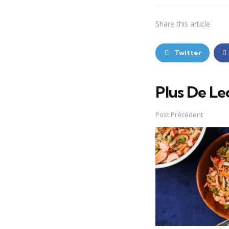
Share
this article
Twitter
Plus De Le
Post
navigation
Post Précédent