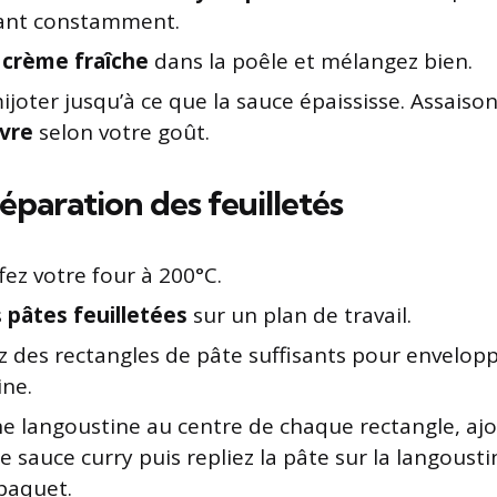
ant constamment.
a
crème fraîche
dans la poêle et mélangez bien.
ijoter jusqu’à ce que la sauce épaississe. Assais
vre
selon votre goût.
éparation des feuilletés
ez votre four à 200°C.
s
pâtes feuilletées
sur un plan de travail.
 des rectangles de pâte suffisants pour envelop
ine.
ne langoustine au centre de chaque rectangle, aj
de sauce curry puis repliez la pâte sur la langous
 paquet.