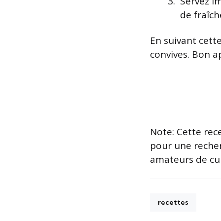
Servez i
de fraîch
En suivant cette
convives. Bon ap
Note: Cette rece
pour une recher
amateurs de cui
recettes