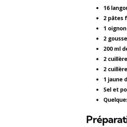
16 lango
2 pâtes 
1 oignon
2 gousses
200 ml d
2 cuillèr
2 cuillèr
1 jaune 
Sel et po
Quelques
Préparat