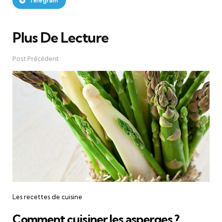
Telegram
Plus De Lecture
Post
navigation
Post Précédent
Les recettes de cuisine
Comment cuisiner les asperges ?