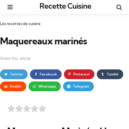
Recette Cuisine
Menu
Re
Catégories
Les recettes de cuisine
Maquereaux marinés
Share
this article
Twitter
Facebook
Pinterest
Tumblr
Reddit
Whatsapp
Telegram