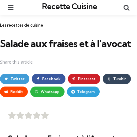
Recette Cuisine
Menu
Re
Catégories
Les recettes de cuisine
Salade aux fraises et à l’avocat
Share
this article
Twitter
Facebook
Pinterest
Tumblr
Reddit
Whatsapp
Telegram