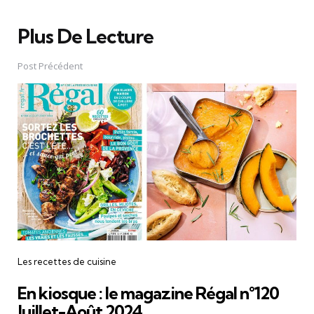
Plus De Lecture
Post
navigation
Post Précédent
Les recettes de cuisine
En kiosque : le magazine Régal n°120
Juillet-Août 2024