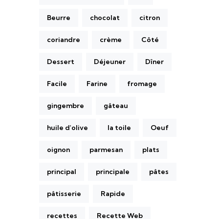
Beurre
chocolat
citron
coriandre
crème
Côté
Dessert
Déjeuner
Dîner
Facile
Farine
fromage
gingembre
gâteau
huile d'olive
la toile
Oeuf
oignon
parmesan
plats
principal
principale
pâtes
pâtisserie
Rapide
recettes
Recette Web