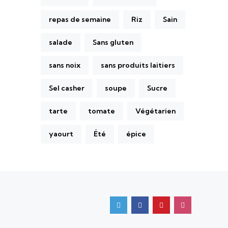
repas de semaine
Riz
Sain
salade
Sans gluten
sans noix
sans produits laitiers
Sel casher
soupe
Sucre
tarte
tomate
Végétarien
yaourt
Été
épice