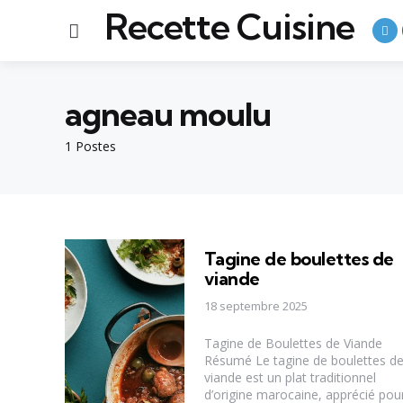
Recette Cuisine
Menu
agneau moulu
1 Postes
Tagine de boulettes de
viande
18 septembre 2025
Tagine de Boulettes de Viande
Résumé Le tagine de boulettes d
viande est un plat traditionnel
d’origine marocaine, apprécié pou