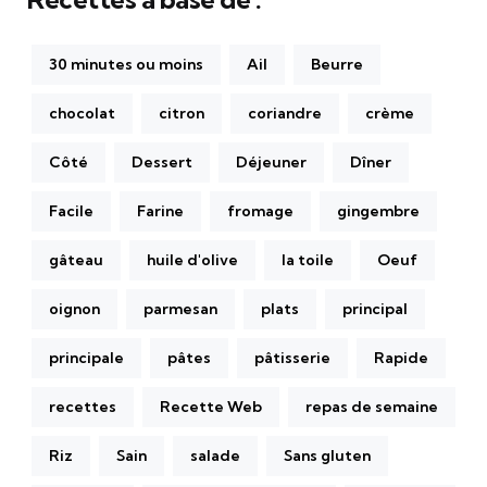
30 minutes ou moins
Ail
Beurre
chocolat
citron
coriandre
crème
Côté
Dessert
Déjeuner
Dîner
Facile
Farine
fromage
gingembre
gâteau
huile d'olive
la toile
Oeuf
oignon
parmesan
plats
principal
principale
pâtes
pâtisserie
Rapide
recettes
Recette Web
repas de semaine
Riz
Sain
salade
Sans gluten