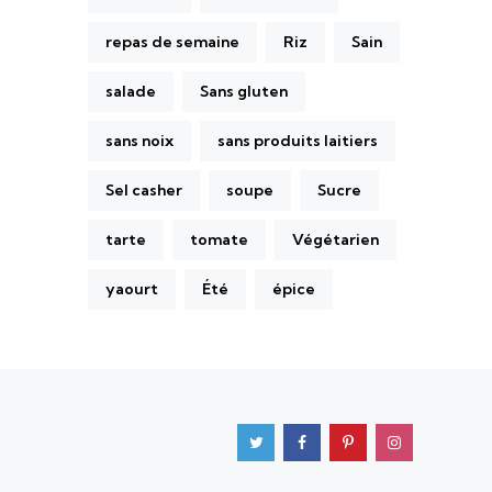
repas de semaine
Riz
Sain
salade
Sans gluten
sans noix
sans produits laitiers
Sel casher
soupe
Sucre
tarte
tomate
Végétarien
yaourt
Été
épice