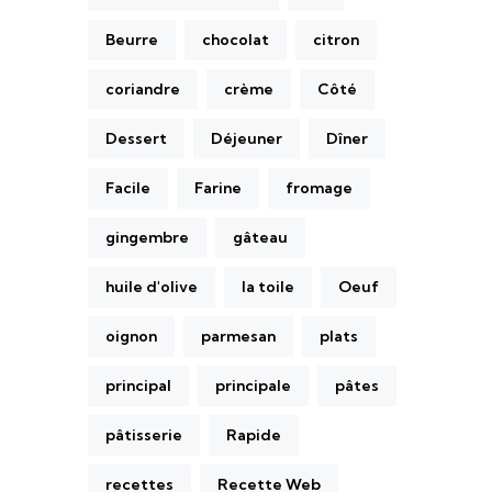
Beurre
chocolat
citron
coriandre
crème
Côté
Dessert
Déjeuner
Dîner
Facile
Farine
fromage
gingembre
gâteau
huile d'olive
la toile
Oeuf
oignon
parmesan
plats
principal
principale
pâtes
pâtisserie
Rapide
recettes
Recette Web