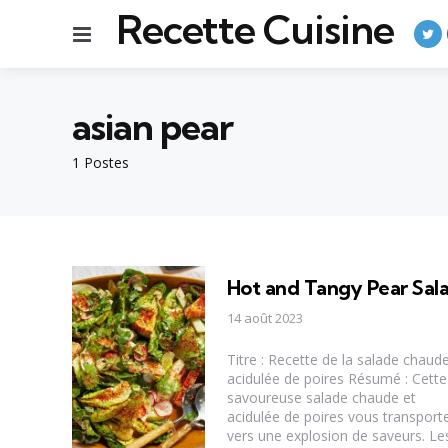
Recette Cuisine
Menu
asian pear
1 Postes
Hot and Tangy Pear Sal
14 août 2023
Titre : Recette de la salade chaude
acidulée de poires Résumé : Cette
savoureuse salade chaude et
acidulée de poires vous transport
vers une explosion de saveurs. Le