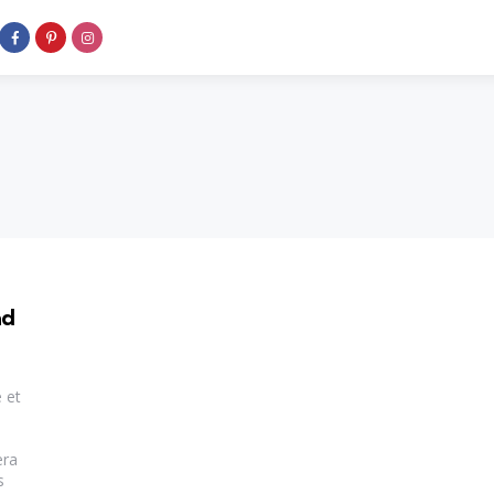
ad
 et
era
s