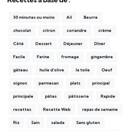
30 minutes ou moins
Ail
Beurre
chocolat
citron
coriandre
crème
Côté
Dessert
Déjeuner
Dîner
Facile
Farine
fromage
gingembre
gâteau
huile d'olive
la toile
Oeuf
oignon
parmesan
plats
principal
principale
pâtes
pâtisserie
Rapide
recettes
Recette Web
repas de semaine
Riz
Sain
salade
Sans gluten