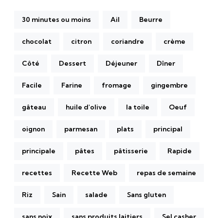
30 minutes ou moins
Ail
Beurre
chocolat
citron
coriandre
crème
Côté
Dessert
Déjeuner
Dîner
Facile
Farine
fromage
gingembre
gâteau
huile d'olive
la toile
Oeuf
oignon
parmesan
plats
principal
principale
pâtes
pâtisserie
Rapide
recettes
Recette Web
repas de semaine
Riz
Sain
salade
Sans gluten
sans noix
sans produits laitiers
Sel casher