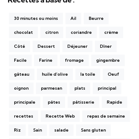
30 minutes ou moins
Ail
Beurre
chocolat
citron
coriandre
crème
Côté
Dessert
Déjeuner
Dîner
Facile
Farine
fromage
gingembre
gâteau
huile d'olive
la toile
Oeuf
oignon
parmesan
plats
principal
principale
pâtes
pâtisserie
Rapide
recettes
Recette Web
repas de semaine
Riz
Sain
salade
Sans gluten