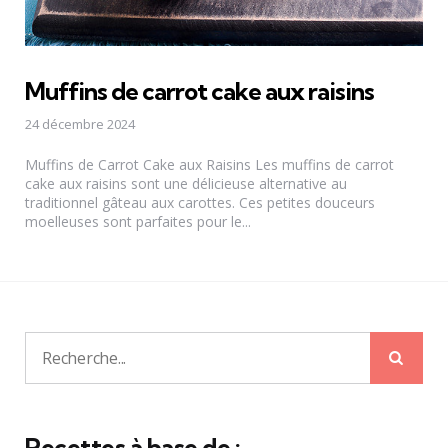
Muffins de carrot cake aux raisins
24 décembre 2024
Muffins de Carrot Cake aux Raisins Les muffins de carrot
cake aux raisins sont une délicieuse alternative au
traditionnel gâteau aux carottes. Ces petites douceurs
moelleuses sont parfaites pour le...
Rech
Recherche
pour:
Recettes à base de :