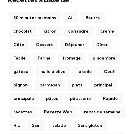
30 minutes ou moins
Ail
Beurre
chocolat
citron
coriandre
crème
Côté
Dessert
Déjeuner
Dîner
Facile
Farine
fromage
gingembre
gâteau
huile d'olive
la toile
Oeuf
oignon
parmesan
plats
principal
principale
pâtes
pâtisserie
Rapide
recettes
Recette Web
repas de semaine
Riz
Sain
salade
Sans gluten