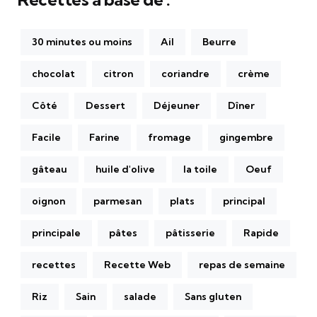
30 minutes ou moins
Ail
Beurre
chocolat
citron
coriandre
crème
Côté
Dessert
Déjeuner
Dîner
Facile
Farine
fromage
gingembre
gâteau
huile d'olive
la toile
Oeuf
oignon
parmesan
plats
principal
principale
pâtes
pâtisserie
Rapide
recettes
Recette Web
repas de semaine
Riz
Sain
salade
Sans gluten