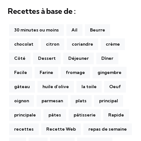
Recettes à base de :
30 minutes ou moins
Ail
Beurre
chocolat
citron
coriandre
crème
Côté
Dessert
Déjeuner
Dîner
Facile
Farine
fromage
gingembre
gâteau
huile d'olive
la toile
Oeuf
oignon
parmesan
plats
principal
principale
pâtes
pâtisserie
Rapide
recettes
Recette Web
repas de semaine