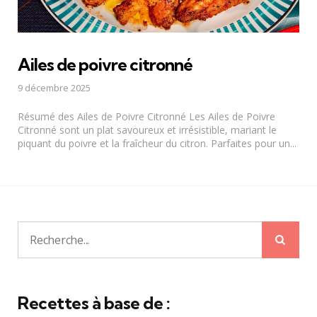
Ailes de poivre citronné
9 décembre 2025
Résumé des Ailes de Poivre Citronné Les Ailes de Poivre
Citronné sont un plat savoureux et irrésistible, mariant le
piquant du poivre et la fraîcheur du citron. Parfaites pour un...
Rech
Recherche
pour:
Recettes à base de :