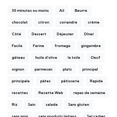
30 minutes ou moins
Ail
Beurre
chocolat
citron
coriandre
crème
Côté
Dessert
Déjeuner
Dîner
Facile
Farine
fromage
gingembre
gâteau
huile d'olive
la toile
Oeuf
oignon
parmesan
plats
principal
principale
pâtes
pâtisserie
Rapide
recettes
Recette Web
repas de semaine
Riz
Sain
salade
Sans gluten
sans noix
sans produits laitiers
Sel casher