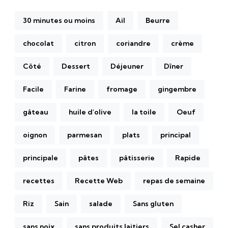
30 minutes ou moins
Ail
Beurre
chocolat
citron
coriandre
crème
Côté
Dessert
Déjeuner
Dîner
Facile
Farine
fromage
gingembre
gâteau
huile d'olive
la toile
Oeuf
oignon
parmesan
plats
principal
principale
pâtes
pâtisserie
Rapide
recettes
Recette Web
repas de semaine
Riz
Sain
salade
Sans gluten
sans noix
sans produits laitiers
Sel casher