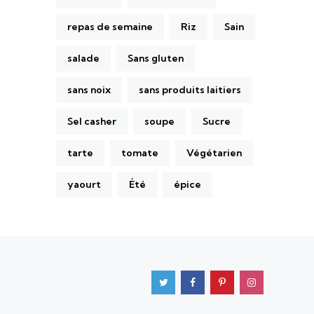
repas de semaine
Riz
Sain
salade
Sans gluten
sans noix
sans produits laitiers
Sel casher
soupe
Sucre
tarte
tomate
Végétarien
yaourt
Été
épice