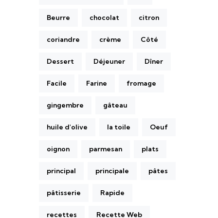
Beurre
chocolat
citron
coriandre
crème
Côté
Dessert
Déjeuner
Dîner
Facile
Farine
fromage
gingembre
gâteau
huile d'olive
la toile
Oeuf
oignon
parmesan
plats
principal
principale
pâtes
pâtisserie
Rapide
recettes
Recette Web