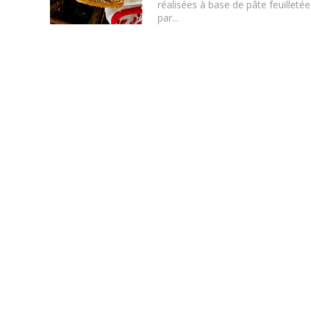
réalisées à base de pâte feuilletée
par...