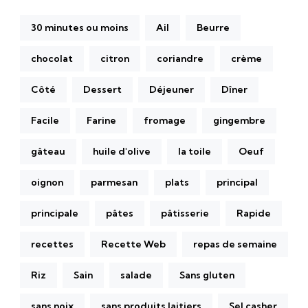
30 minutes ou moins
Ail
Beurre
chocolat
citron
coriandre
crème
Côté
Dessert
Déjeuner
Dîner
Facile
Farine
fromage
gingembre
gâteau
huile d'olive
la toile
Oeuf
oignon
parmesan
plats
principal
principale
pâtes
pâtisserie
Rapide
recettes
Recette Web
repas de semaine
Riz
Sain
salade
Sans gluten
sans noix
sans produits laitiers
Sel casher