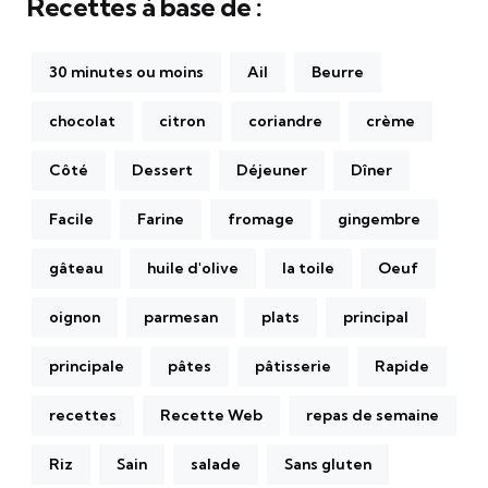
Recettes à base de :
30 minutes ou moins
Ail
Beurre
chocolat
citron
coriandre
crème
Côté
Dessert
Déjeuner
Dîner
Facile
Farine
fromage
gingembre
gâteau
huile d'olive
la toile
Oeuf
oignon
parmesan
plats
principal
principale
pâtes
pâtisserie
Rapide
recettes
Recette Web
repas de semaine
Riz
Sain
salade
Sans gluten