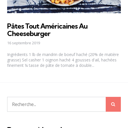
Pâtes Tout Américaines Au
Cheeseburger
16 septembre 2019
Ingrédients 1 lb de mandrin de boeuf haché (20% de matière
grasse) Sel casher 1 oignon haché 4 gousses d'ail, hachées
finement ¼ tasse de pâte de tomate à double...
Rech
Recherche
pour: