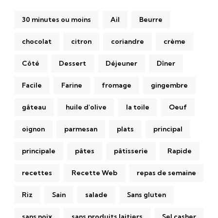
30 minutes ou moins
Ail
Beurre
chocolat
citron
coriandre
crème
Côté
Dessert
Déjeuner
Dîner
Facile
Farine
fromage
gingembre
gâteau
huile d'olive
la toile
Oeuf
oignon
parmesan
plats
principal
principale
pâtes
pâtisserie
Rapide
recettes
Recette Web
repas de semaine
Riz
Sain
salade
Sans gluten
sans noix
sans produits laitiers
Sel casher