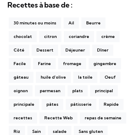
Recettes à base de :
30 minutes ou moins
Ail
Beurre
chocolat
citron
coriandre
crème
Côté
Dessert
Déjeuner
Dîner
Facile
Farine
fromage
gingembre
gâteau
huile d'olive
la toile
Oeuf
oignon
parmesan
plats
principal
principale
pâtes
pâtisserie
Rapide
recettes
Recette Web
repas de semaine
Riz
Sain
salade
Sans gluten