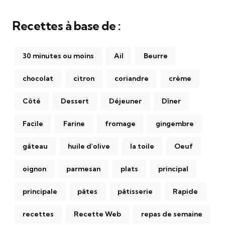
Recettes à base de :
30 minutes ou moins
Ail
Beurre
chocolat
citron
coriandre
crème
Côté
Dessert
Déjeuner
Dîner
Facile
Farine
fromage
gingembre
gâteau
huile d'olive
la toile
Oeuf
oignon
parmesan
plats
principal
principale
pâtes
pâtisserie
Rapide
recettes
Recette Web
repas de semaine