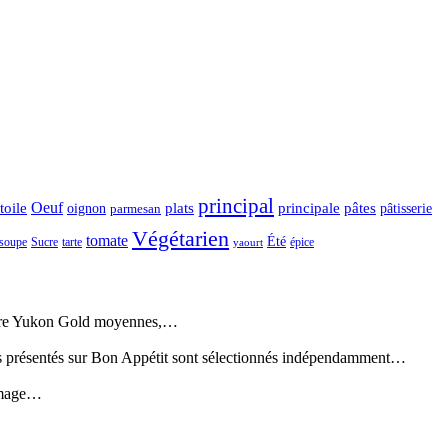
principal
Oeuf
 toile
oignon
plats
principale
pâtes
pâtisserie
parmesan
Végétarien
tomate
Été
soupe
Sucre
tarte
épice
yaourt
erre Yukon Gold moyennes,…
s présentés sur Bon Appétit sont sélectionnés indépendamment…
romage…