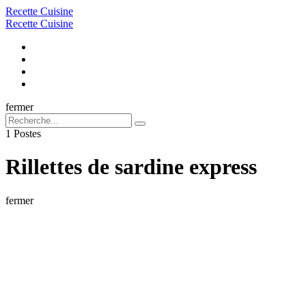
Menu
Recette Cuisine
Recherche
Menu
Recette Cuisine
Recherche
fermer
Recherche
Recherche
pour:
1 Postes
Rillettes de sardine express
fermer