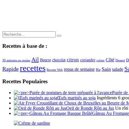
Recherche
Recherche
pour:
Recettes à base de :
Ail
citron
Côté
Beurre
chocolat
coriandre
D
crème
Dessert
30 minutes ou moins
recettes
Rapide
S
Sain
repas de semaine
salade
Riz
Recette Web
Recettes Populaires
Purée de 
Œufs marinés au soja
Ingrédients 6 gro
Oeil de Ronde Rôti au Jus
Un rôti
Gâteau Au Fromage