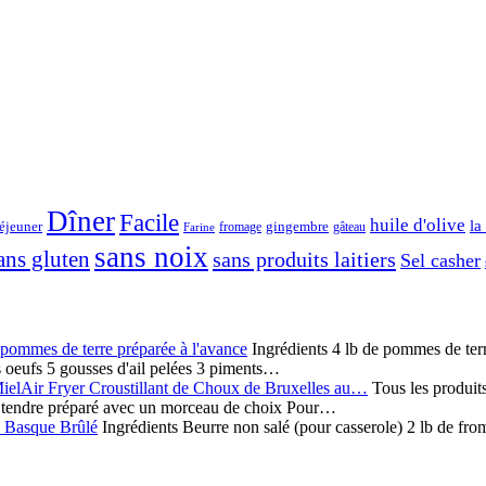
Dîner
Facile
huile d'olive
la
gingembre
éjeuner
fromage
gâteau
Farine
sans noix
ans gluten
sans produits laitiers
Sel casher
pommes de terre préparée à l'avance
Ingrédients 4 lb de pommes de t
s oeufs 5 gousses d'ail pelées 3 piments…
Air Fryer Croustillant de Choux de Bruxelles au…
Tous les produit
 tendre préparé avec un morceau de choix Pour…
 Basque Brûlé
Ingrédients Beurre non salé (pour casserole) 2 lb de f