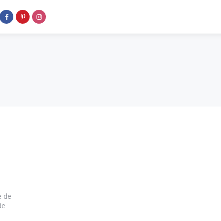
e de
de