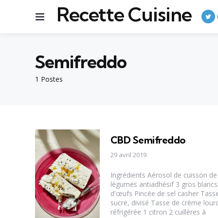
Recette Cuisine
Menu
Semifreddo
1 Postes
CBD Semifreddo
29 avril 2019
Ingrédients Aérosol de cuisson de
légumes antiadhésif 3 gros blancs
d'œufs Pincée de sel casher Tass
sucre, divisé Tasse de crème lour
réfrigérée 1 citron 2 cuillères à