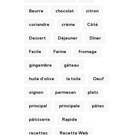
Beurre
chocolat
citron
coriandre
crème
Côté
Dessert
Déjeuner
Dîner
Facile
Farine
fromage
gingembre
gâteau
huile d'olive
la toile
Oeuf
oignon
parmesan
plats
principal
principale
pâtes
pâtisserie
Rapide
recettes
Recette Web