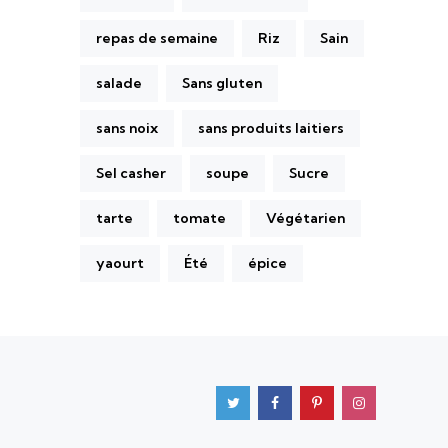
repas de semaine
Riz
Sain
salade
Sans gluten
sans noix
sans produits laitiers
Sel casher
soupe
Sucre
tarte
tomate
Végétarien
yaourt
Été
épice