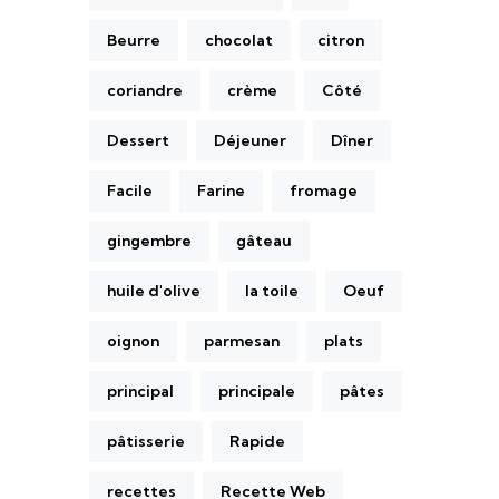
Beurre
chocolat
citron
coriandre
crème
Côté
Dessert
Déjeuner
Dîner
Facile
Farine
fromage
gingembre
gâteau
huile d'olive
la toile
Oeuf
oignon
parmesan
plats
principal
principale
pâtes
pâtisserie
Rapide
recettes
Recette Web