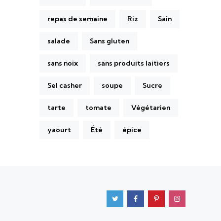
repas de semaine
Riz
Sain
salade
Sans gluten
sans noix
sans produits laitiers
Sel casher
soupe
Sucre
tarte
tomate
Végétarien
yaourt
Été
épice