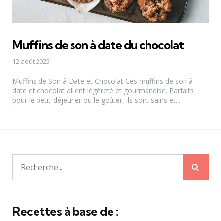
Muffins de son à date du chocolat
12 août 2025
Muffins de Son à Date et Chocolat Ces muffins de son à
date et chocolat allient légèreté et gourmandise. Parfaits
pour le petit-déjeuner ou le goûter, ils sont sains et...
Rech
Recherche
pour:
Recettes à base de :