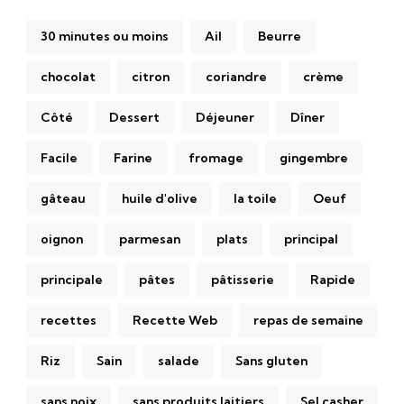
30 minutes ou moins
Ail
Beurre
chocolat
citron
coriandre
crème
Côté
Dessert
Déjeuner
Dîner
Facile
Farine
fromage
gingembre
gâteau
huile d'olive
la toile
Oeuf
oignon
parmesan
plats
principal
principale
pâtes
pâtisserie
Rapide
recettes
Recette Web
repas de semaine
Riz
Sain
salade
Sans gluten
sans noix
sans produits laitiers
Sel casher