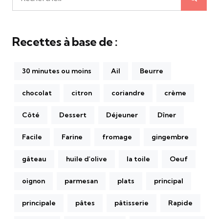
Recherche
pour:
Recettes à base de :
30 minutes ou moins
Ail
Beurre
chocolat
citron
coriandre
crème
Côté
Dessert
Déjeuner
Dîner
Facile
Farine
fromage
gingembre
gâteau
huile d'olive
la toile
Oeuf
oignon
parmesan
plats
principal
principale
pâtes
pâtisserie
Rapide