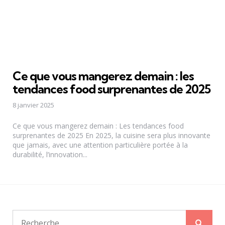
Ce que vous mangerez demain : les
tendances food surprenantes de 2025
8 janvier 2025
Ce que vous mangerez demain : Les tendances food
surprenantes de 2025 En 2025, la cuisine sera plus innovante
que jamais, avec une attention particulière portée à la
durabilité, l’innovation...
Rech