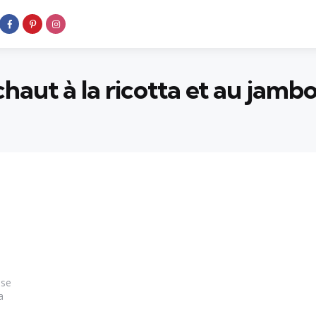
chaut à la ricotta et au jam
s
use
a