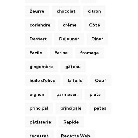
Beurre
chocolat
citron
coriandre
crème
Côté
Dessert
Déjeuner
Dîner
Facile
Farine
fromage
gingembre
gâteau
huile d'olive
la toile
Oeuf
oignon
parmesan
plats
principal
principale
pâtes
pâtisserie
Rapide
recettes
Recette Web