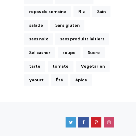
repas de semaine
Riz
Sain
salade
Sans gluten
sans noix
sans produits laitiers
Sel casher
soupe
Sucre
tarte
tomate
Végétarien
yaourt
Été
épice