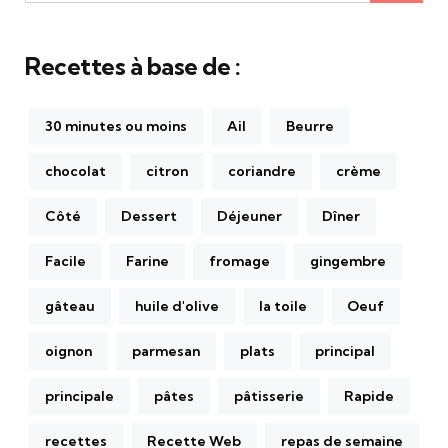
pour:
Recettes à base de :
30 minutes ou moins
Ail
Beurre
chocolat
citron
coriandre
crème
Côté
Dessert
Déjeuner
Dîner
Facile
Farine
fromage
gingembre
gâteau
huile d'olive
la toile
Oeuf
oignon
parmesan
plats
principal
principale
pâtes
pâtisserie
Rapide
recettes
Recette Web
repas de semaine