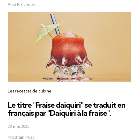
navigation
Post Précédent
Les recettes de cuisine
Le titre "Fraise daiquiri" se traduit en
français par "Daiquiri à la fraise".
23 mai 2025
Prochain Post