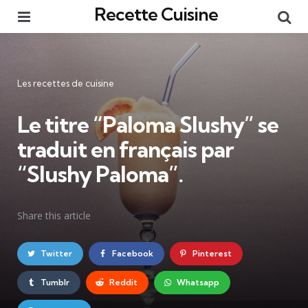
Recette Cuisine
Menu
Re
Catégories
Les recettes de cuisine
Le titre “Paloma Slushy” se
traduit en français par
“Slushy Paloma”.
Share
this article
Twitter
Facebook
Pinterest
Tumblr
Reddit
Whatsapp