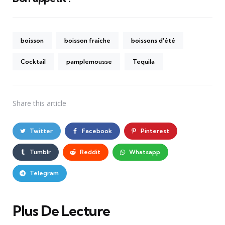
boisson
boisson fraîche
boissons d'été
Cocktail
pamplemousse
Tequila
Share
this article
Twitter
Facebook
Pinterest
Tumblr
Reddit
Whatsapp
Telegram
Plus De Lecture
Post