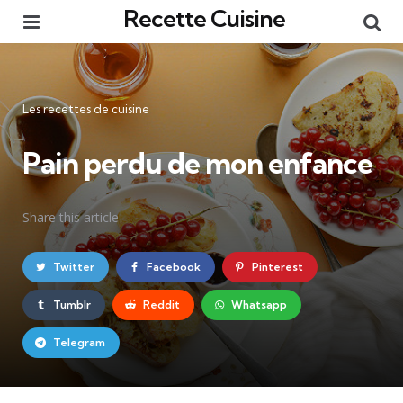
Recette Cuisine
Menu
Re
Catégories
Les recettes de cuisine
Pain perdu de mon enfance
Share
this article
Twitter
Facebook
Pinterest
Tumblr
Reddit
Whatsapp
Telegram