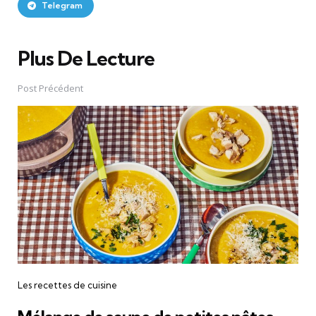
Telegram
Plus De Lecture
Post
navigation
Post Précédent
Les recettes de cuisine