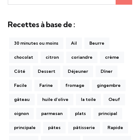
pour:
Recettes à base de :
30 minutes ou moins
Ail
Beurre
chocolat
citron
coriandre
crème
Côté
Dessert
Déjeuner
Dîner
Facile
Farine
fromage
gingembre
gâteau
huile d'olive
la toile
Oeuf
oignon
parmesan
plats
principal
principale
pâtes
pâtisserie
Rapide