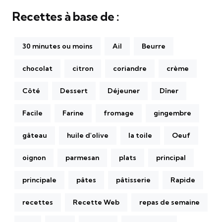
Recettes à base de :
30 minutes ou moins
Ail
Beurre
chocolat
citron
coriandre
crème
Côté
Dessert
Déjeuner
Dîner
Facile
Farine
fromage
gingembre
gâteau
huile d'olive
la toile
Oeuf
oignon
parmesan
plats
principal
principale
pâtes
pâtisserie
Rapide
recettes
Recette Web
repas de semaine