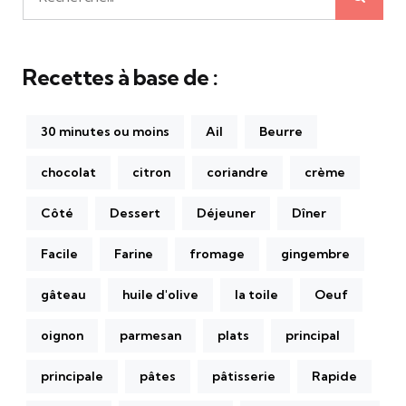
Recherche
pour:
Recettes à base de :
30 minutes ou moins
Ail
Beurre
chocolat
citron
coriandre
crème
Côté
Dessert
Déjeuner
Dîner
Facile
Farine
fromage
gingembre
gâteau
huile d'olive
la toile
Oeuf
oignon
parmesan
plats
principal
principale
pâtes
pâtisserie
Rapide