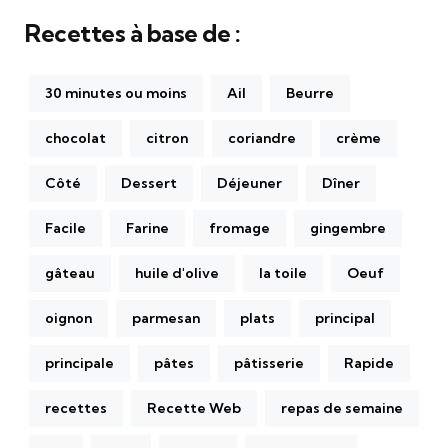
Recettes à base de :
30 minutes ou moins
Ail
Beurre
chocolat
citron
coriandre
crème
Côté
Dessert
Déjeuner
Dîner
Facile
Farine
fromage
gingembre
gâteau
huile d'olive
la toile
Oeuf
oignon
parmesan
plats
principal
principale
pâtes
pâtisserie
Rapide
recettes
Recette Web
repas de semaine