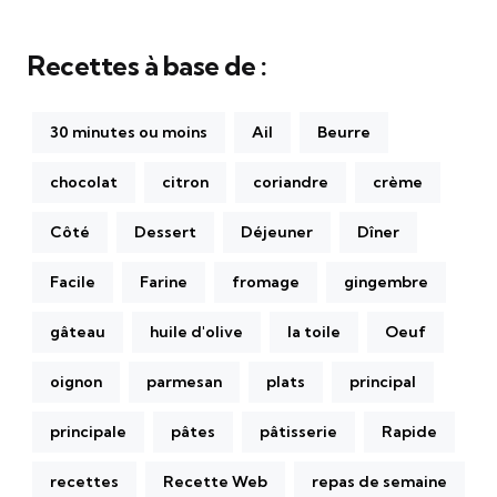
Recettes à base de :
30 minutes ou moins
Ail
Beurre
chocolat
citron
coriandre
crème
Côté
Dessert
Déjeuner
Dîner
Facile
Farine
fromage
gingembre
gâteau
huile d'olive
la toile
Oeuf
oignon
parmesan
plats
principal
principale
pâtes
pâtisserie
Rapide
recettes
Recette Web
repas de semaine