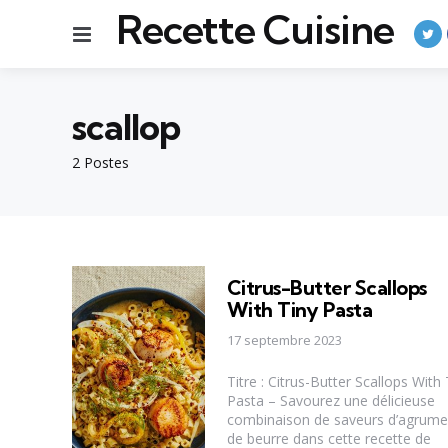
Recette Cuisine
Menu
scallop
2 Postes
Citrus-Butter Scallops
With Tiny Pasta
17 septembre 2023
Titre : Citrus-Butter Scallops With 
Pasta – Savourez une délicieuse
combinaison de saveurs d’agrume
de beurre dans cette recette de