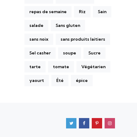
repas de semaine
Riz
Sain
salade
Sans gluten
sans noix
sans produits laitiers
Sel casher
soupe
Sucre
tarte
tomate
Végétarien
yaourt
Été
épice