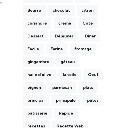
...
Beurre
chocolat
citron
coriandre
crème
Côté
Dessert
Déjeuner
Dîner
Facile
Farine
fromage
gingembre
gâteau
huile d'olive
la toile
Oeuf
oignon
parmesan
plats
principal
principale
pâtes
pâtisserie
Rapide
recettes
Recette Web