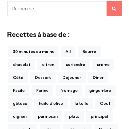
Rech
Recherche
pour:
Recettes à base de :
30 minutes ou moins
Ail
Beurre
chocolat
citron
coriandre
crème
Côté
Dessert
Déjeuner
Dîner
Facile
Farine
fromage
gingembre
gâteau
huile d'olive
la toile
Oeuf
oignon
parmesan
plats
principal