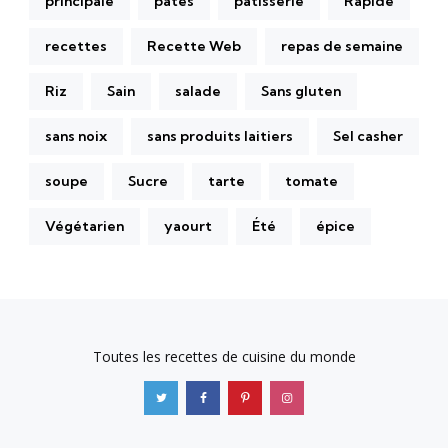
principale
pâtes
pâtisserie
Rapide
recettes
Recette Web
repas de semaine
Riz
Sain
salade
Sans gluten
sans noix
sans produits laitiers
Sel casher
soupe
Sucre
tarte
tomate
Végétarien
yaourt
Été
épice
Toutes les recettes de cuisine du monde