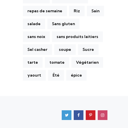
repas de semaine
Riz
Sain
salade
Sans gluten
sans noix
sans produits laitiers
Sel casher
soupe
Sucre
tarte
tomate
Végétarien
yaourt
Été
épice