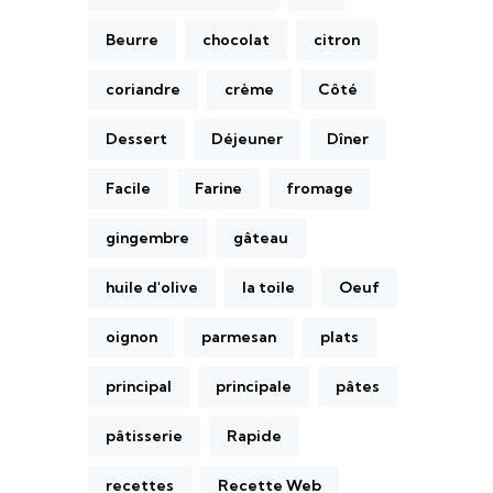
Beurre
chocolat
citron
coriandre
crème
Côté
Dessert
Déjeuner
Dîner
Facile
Farine
fromage
gingembre
gâteau
huile d'olive
la toile
Oeuf
oignon
parmesan
plats
principal
principale
pâtes
pâtisserie
Rapide
recettes
Recette Web