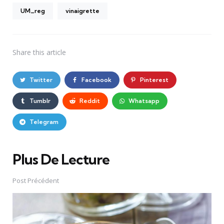
UM_reg
vinaigrette
Share
this article
Twitter
Facebook
Pinterest
Tumblr
Reddit
Whatsapp
Telegram
Plus De Lecture
Post
navigation
Post Précédent