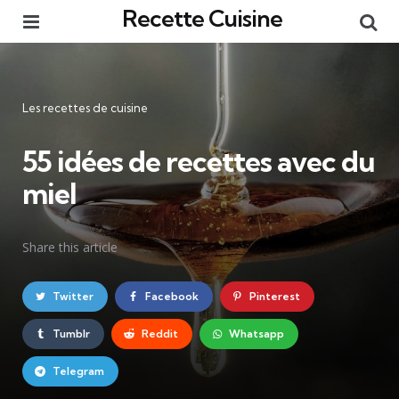
Recette Cuisine
Menu
Re
Catégories
Les recettes de cuisine
55 idées de recettes avec du
miel
Share
this article
Twitter
Facebook
Pinterest
Tumblr
Reddit
Whatsapp
Telegram