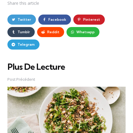
Share
this article
Twitter
Facebook
Pinterest
Tumblr
Reddit
Whatsapp
Telegram
Plus De Lecture
Post
navigation
Post Précédent