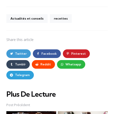
Actualités et conseils
recettes
Share
this article
Twitter
Facebook
Pinterest
Tumblr
Reddit
Whatsapp
Telegram
Plus De Lecture
Post
navigation
Post Précédent