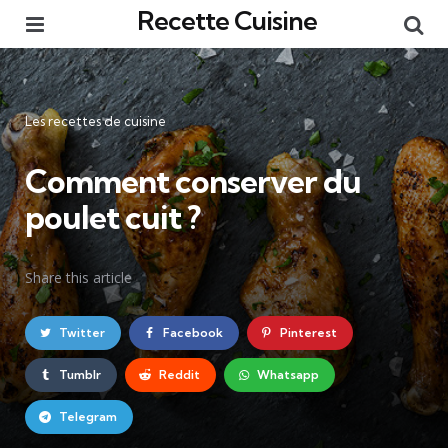
Recette Cuisine
Menu
Re
Catégories
Les recettes de cuisine
Comment conserver du
poulet cuit ?
Share
this article
Twitter
Facebook
Pinterest
Tumblr
Reddit
Whatsapp
Telegram